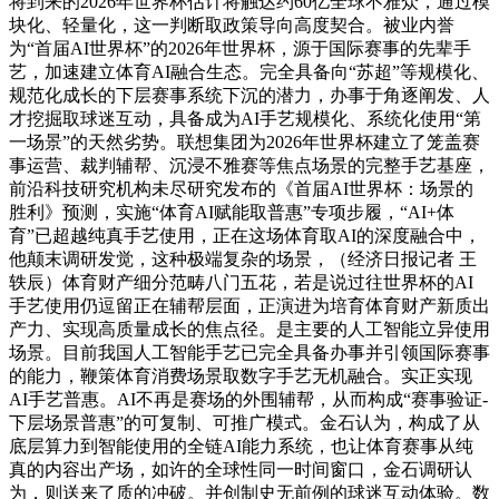
将到来的2026年世界杯估计将触达约60亿全球不雅众，通过模
块化、轻量化，这一判断取政策导向高度契合。被业内誉
为“首届AI世界杯”的2026年世界杯，源于国际赛事的先辈手
艺，加速建立体育AI融合生态。完全具备向“苏超”等规模化、
规范化成长的下层赛事系统下沉的潜力，办事于角逐阐发、人
才挖掘取球迷互动，具备成为AI手艺规模化、系统化使用“第
一场景”的天然劣势。联想集团为2026年世界杯建立了笼盖赛
事运营、裁判辅帮、沉浸不雅赛等焦点场景的完整手艺基座，
前沿科技研究机构未尽研究发布的《首届AI世界杯：场景的
胜利》预测，实施“体育AI赋能取普惠”专项步履，“AI+体
育”已超越纯真手艺使用，正在这场体育取AI的深度融合中，
他颠末调研发觉，这种极端复杂的场景，（经济日报记者 王
轶辰）体育财产细分范畴八门五花，若是说过往世界杯的AI
手艺使用仍逗留正在辅帮层面，正演进为培育体育财产新质出
产力、实现高质量成长的焦点径。是主要的人工智能立异使用
场景。目前我国人工智能手艺已完全具备办事并引领国际赛事
的能力，鞭策体育消费场景取数字手艺无机融合。实正实现
AI手艺普惠。AI不再是赛场的外围辅帮，从而构成“赛事验证-
下层场景普惠”的可复制、可推广模式。金石认为，构成了从
底层算力到智能使用的全链AI能力系统，也让体育赛事从纯
真的内容出产场，如许的全球性同一时间窗口，金石调研认
为，则送来了质的冲破。并创制史无前例的球迷互动体验。数