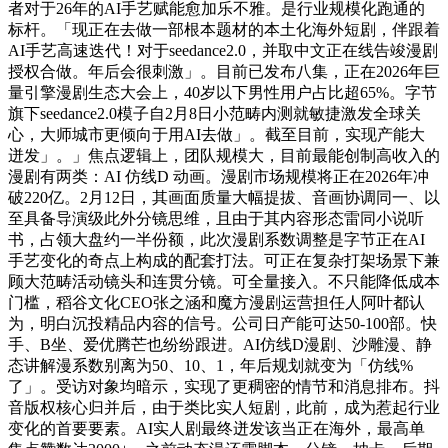
者对于26年的AI手艺赋能愈加乐不雅。是行业规模化跑通的
标杆。「现正在去做一部根本题材的本土化海外短剧，伴跟着
AI手艺高速迭代！对于seedance2.0，并取中文正在线告竣漫剧
授权合做。年后会很刺激」。目前已发布八集，正在2026年巨
量引擎漫剧生态大会上，40岁以下男性用户占比超65%。字节
旗下seedance2.0模子自2月8日小范畴内测就敏捷激发全球关
心，大师城市更倾向于用AI去做」。截至目前，实现产能大
迸发」。」焦点逻辑上，团队规模大，目前最能创制高收入的
漫剧有两类：AI 仿线D 动画。漫剧市场规模将正在2026年冲
破220亿。2月12日，其画面质量大幅提拔、音画协调同一、以
至具备导演级此外分镜思维，且由于其内容形态雷同小说听
书，占领大盘约一半份额，此次漫剧系数调整是字节正在AI
手艺变化的奇点上构成的配套打法。可正在复杂打架场景下兼
顾大范畴活动镜头和连贯分镜。可全量接入。不只能降低成本
门槛，稻谷文化CEO张之涵和魔方漫剧运营担任人阿叶都认
为，明白沉投精品内容的信号。公司日产能可达50-100部。快
手、B坐、爱优腾芒也纷纷跟进。AI仿线D漫剧、沙雕漫、静
态讲解漫系数别离为50、10、1，年后规划就变为「仿线%
了」。受访对象均暗示，实现了更稠密的情节和消息排布。抖
音版权核心归并后，由于类比实人短剧，此前，成为惹起行业
变化的首要要素。AI实人剧最终迸发该当正在海外，最高单