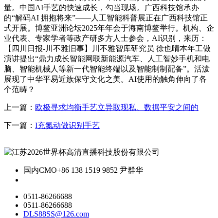
量。中国AI手艺的快速成长，勾当现场。广西科技馆承办
的“解码AI 拥抱将来”——人工智能科普展正在广西科技馆正
式开展。博鳌亚洲论坛2025年年会于海南博鳌举行。机构、企
业代表、专家学者等政产研多方人士参会，AI识别，来历：
【四川日报-川不雅旧事】川不雅智库研究员 徐也晴本年工做
演讲提出“鼎力成长智能网联新能源汽车、人工智妙手机和电
脑、智能机械人等新一代智能终端以及智能制制配备”。活泼
展现了中华平易近族保守文化之美。AI使用的触角伸向了各
个范畴？
上一篇：
欧极寻求均衡手艺立异取现私、数据平安之间的
下一篇：
I充氮动做识别手艺
国内CMO
+86 138 1519 9852 尹群华
0511-86266688
0511-86266688
DLS88SS@126.com