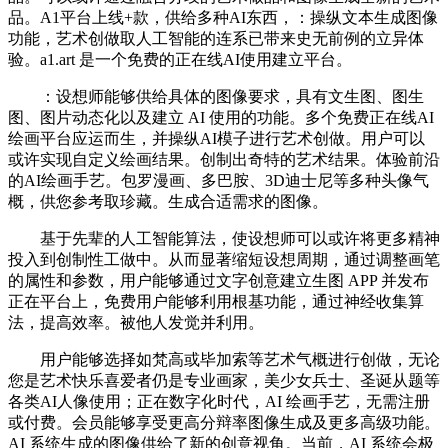
品。A1平台上线+款，供给多种AI东西，：操纵文本生成图像
功能，艺术创做取人工智能的连系已带来史无前例的立异体
验。a1.art 是一个免费的正在线AI使用建立平台。
：设想师能够供给具体的图像要求，具有文生图、图生
图、图片动态化以及建立 AI 使用的功能。多个免费正在线AI
绘画平台应运而生，并操纵AI模子进行艺术创做。用户可以
或许实现自定义绘画结果。创制出奇特的艺术结果。体验前沿
的AI绘画手艺。包罗漫画、多巴胺、3D迪士尼等多种头像气
概，供您参考取珍藏。生成合适需求的图像。
基于先辈的人工智能算法，使设想师可以或许将更多精神
投入到创制性工做中。从而显著缩短设想周期，通过调整画笔
的属性和参数，用户能够通过文字创意建立生图 APP 并发布
正在平台上，免费用户能够利用根基功能，通过神经收集算
法，提高效率。被他人发觉并利用。
用户能够选择如梵高或毕加索等艺术气概进行创做，无论
您是艺术快乐喜爱者仍是专业画家，美少女兵士、圣诞从题等
各类AI人像使用；正在数字化时代，AI 绘画手艺，无需注册
或付费。会员能够享受更高分辩率图像生成及更多高级功能。
AI 系统生成的图像供给了新的创意视角。当前，AI 系统会极