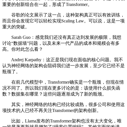
重要的创新组合在一起，形成了Transformer。
谷歌的论文展示了这一点，这种架构真正可以有效训练，
而且你会发现它可以轻松实现Scaling Law。可以说，这是一项
重大的突破。
Sarah Guo：感觉我们还没有真正达到发展的极限，我想
讨论“数据墙”问题，以及未来一代产品的成本和规模会有多
高。你对此怎么看？
Andrej Karpathy：这正是我们现在面临的核心问题。我不
认为神经网络的架构会阻碍我们进一步发展，至少它已经不是
瓶颈了。
在前几代模型中，Transformer确实是一个瓶颈，但现在情
况不同了。所以我们现在更多讨论的是：该使用什么损失函
数？数据集在哪里？这些问题逐渐成为了新的瓶颈。
其实，神经网络的结构已经比较成熟，很多公司和使用这
项技术的人已经不再关注Transformer的架构创新。
比如，Llama发布的Transformer架构也没有太大变化，唯
一的显著更新就是增加了“绳索位置编码”。其他方面的改进，