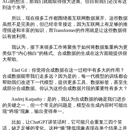
AGI的想法，那我们就能取得很大进展。但目前我们还没有达
到这个水平。
所以，现在很多工作都围绕着互联网数据展开。这些数据
虽然不是完美的，但已经非常接近，因为互联网上有足够的推
理痕迹和丰富的知识，而Transformer的作用就是让这些数据得
以有效利用。
我认为，接下来很多工作将聚焦于如何将数据集重构为更
类似于“内心独白”的格式。合成数据的生成在这方面能提供很
大帮助。
Elad Gil：你觉得合成数据在这一过程中有多大的作用？
合成数据能带我们走多远？因为是的，每一代模型的训练都会
帮助我们改进下一代模型，提供更多工具、数据标签，甚至生
成部分合成数据。你认为这些合成数据片段的重要性有多大？
Andrej Karpathy：是的，我认为合成数据的确是我们进步
的关键之一，但一个常见的问题是，模型在生成内容时可能出
现“坍塌”现象，输出变得单一。
比如，让ChatGPT讲笑话时，它可能只会重复三四个笑
话，缺乏足够的变化。这种“熵”降低现象表现在单个结果上并