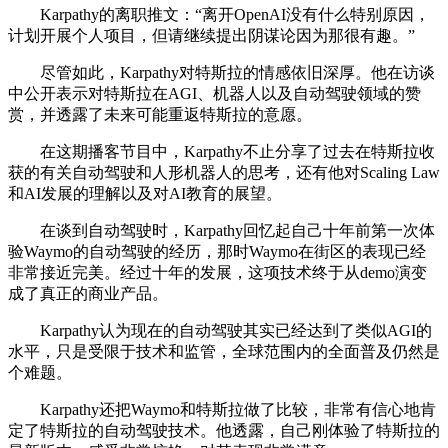
Karpathy的离职推文：“离开OpenAI没有什么特别原因，
计划开展个人项目，但请继续提出阴谋论因为那很有趣。”
尽管如此，Karpathy对特斯拉的情感依旧深厚。他在访谈
中公开表示对特斯拉在AGI、机器人以及自动驾驶领域的赞
赏，并透露了未来可能重返特斯拉的意愿。
在这期播客节目中，Karpathy不止分享了过去在特斯拉收
获的有关自动驾驶和人形机器人的思考，还有他对Scaling Law
和AI发展的理解以及对AI教育的展望。
在谈到自动驾驶时，Karpathy回忆起自己十年前第一次体
验Waymo的自动驾驶的经历，那时Waymo在街区的表现已经
非常接近完美。经过十年的发展，这项技术终于从demo演变
成了真正的商业产品。
Karpathy认为现在的自动驾驶其实已经达到了类似AGI的
水平，只是受限于技术和监管，全球范围内的全面普及仍然是
个难题。
Karpathy还把Waymo和特斯拉做了比较，非常有信心地肯
定了特斯拉的自动驾驶技术。他透露，自己刚体验了特斯拉的