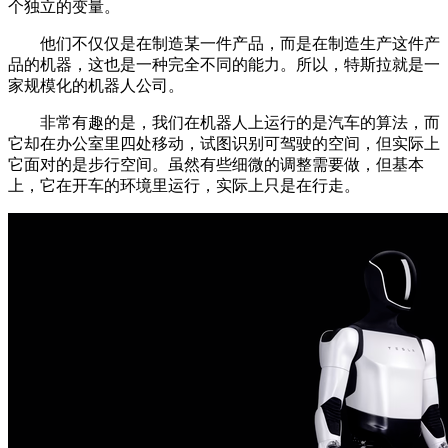
个独立的变量。
他们不仅仅是在制造某一件产品，而是在制造生产这件产
品的机器，这也是一种完全不同的能力。所以，特斯拉就是一
家规模化的机器人公司。
非常有趣的是，我们在机器人上运行的是汽车的算法，而
它却在办公室里四处移动，试图识别可驾驶的空间，但实际上
它面对的是步行空间。虽然有些细微的调整需要做，但基本
上，它在开车的环境里运行，实际上只是在行走。