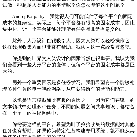
试做一些超越人类能力的事情呢？你怎么理解这个问题？
Andrej Karpathy：我觉得人们可能低估了每个平台的固定
成本的复杂性。实际上，每个平台都有很高的固定成本，因此
集中化、让一个平台能够处理所有任务是非常有意义的。
此外，人形设计也很吸引人，因为人类可以轻松操作它，
这在数据收集方面也非常有帮助。我认为这一点经常被忽视。
你提到的世界为人类设计的因素当然也很重要。我认为我
们会看到一些人形平台的变体，但每个平台的固定成本都是巨
大的。
另外一个重要因素是多任务学习。我们希望有一个能够处
理多种任务的单一神经网络，从中获得所有的智能和能力。
这也是语言模型如此有趣的原因之一，因为它们在统一的
文本领域中处理多种任务，不同的问题之间共享知识，都结合
在一个单一的神经网络中。
你需要这样的平台。希望为叶子捡拾收集的数据能对其他
任务也有帮助。如果你为特定任务构建专用系统，就不能从其