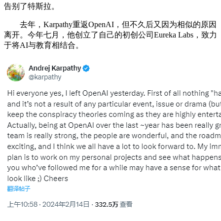
告别了特斯拉。
去年，Karpathy重返OpenAI，但不久后又因为相似的原因
离开。今年七月，他创立了自己的初创公司Eureka Labs，致力
于将AI与教育相结合。