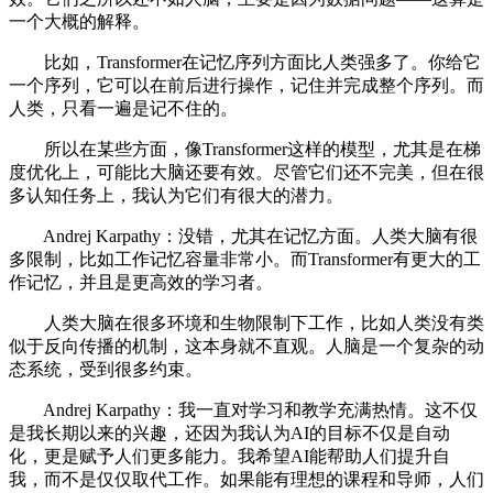
一个大概的解释。
比如，Transformer在记忆序列方面比人类强多了。你给它
一个序列，它可以在前后进行操作，记住并完成整个序列。而
人类，只看一遍是记不住的。
所以在某些方面，像Transformer这样的模型，尤其是在梯
度优化上，可能比大脑还要有效。尽管它们还不完美，但在很
多认知任务上，我认为它们有很大的潜力。
Andrej Karpathy：没错，尤其在记忆方面。人类大脑有很
多限制，比如工作记忆容量非常小。而Transformer有更大的工
作记忆，并且是更高效的学习者。
人类大脑在很多环境和生物限制下工作，比如人类没有类
似于反向传播的机制，这本身就不直观。人脑是一个复杂的动
态系统，受到很多约束。
Andrej Karpathy：我一直对学习和教学充满热情。这不仅
是我长期以来的兴趣，还因为我认为AI的目标不仅是自动
化，更是赋予人们更多能力。我希望AI能帮助人们提升自
我，而不是仅仅取代工作。如果能有理想的课程和导师，人们