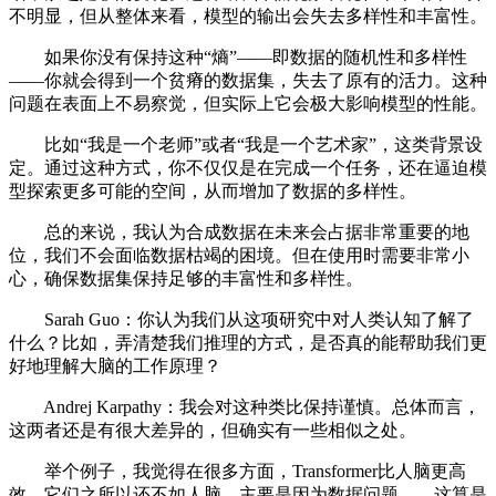
不明显，但从整体来看，模型的输出会失去多样性和丰富性。
如果你没有保持这种“熵”——即数据的随机性和多样性
——你就会得到一个贫瘠的数据集，失去了原有的活力。这种
问题在表面上不易察觉，但实际上它会极大影响模型的性能。
比如“我是一个老师”或者“我是一个艺术家”，这类背景设
定。通过这种方式，你不仅仅是在完成一个任务，还在逼迫模
型探索更多可能的空间，从而增加了数据的多样性。
总的来说，我认为合成数据在未来会占据非常重要的地
位，我们不会面临数据枯竭的困境。但在使用时需要非常小
心，确保数据集保持足够的丰富性和多样性。
Sarah Guo：你认为我们从这项研究中对人类认知了解了
什么？比如，弄清楚我们推理的方式，是否真的能帮助我们更
好地理解大脑的工作原理？
Andrej Karpathy：我会对这种类比保持谨慎。总体而言，
这两者还是有很大差异的，但确实有一些相似之处。
举个例子，我觉得在很多方面，Transformer比人脑更高
效。它们之所以还不如人脑，主要是因为数据问题——这算是