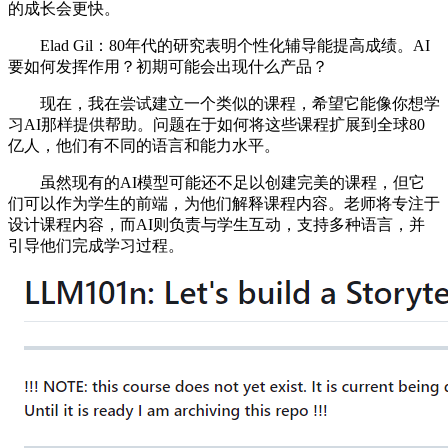
的成长会更快。
Elad Gil：80年代的研究表明个性化辅导能提高成绩。AI
要如何发挥作用？初期可能会出现什么产品？
现在，我在尝试建立一个类似的课程，希望它能像你想学
习AI那样提供帮助。问题在于如何将这些课程扩展到全球80
亿人，他们有不同的语言和能力水平。
虽然现有的AI模型可能还不足以创建完美的课程，但它
们可以作为学生的前端，为他们解释课程内容。老师将专注于
设计课程内容，而AI则负责与学生互动，支持多种语言，并
引导他们完成学习过程。