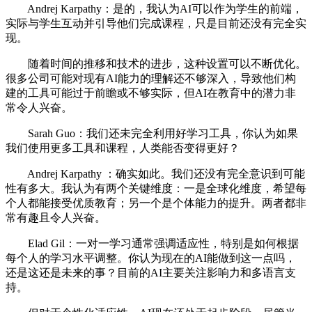
Andrej Karpathy：是的，我认为AI可以作为学生的前端，
实际与学生互动并引导他们完成课程，只是目前还没有完全实
现。
随着时间的推移和技术的进步，这种设置可以不断优化。
很多公司可能对现有AI能力的理解还不够深入，导致他们构
建的工具可能过于前瞻或不够实际，但AI在教育中的潜力非
常令人兴奋。
Sarah Guo：我们还未完全利用好学习工具，你认为如果
我们使用更多工具和课程，人类能否变得更好？
Andrej Karpathy ：确实如此。我们还没有完全意识到可能
性有多大。我认为有两个关键维度：一是全球化维度，希望每
个人都能接受优质教育；另一个是个体能力的提升。两者都非
常有趣且令人兴奋。
Elad Gil：一对一学习通常强调适应性，特别是如何根据
每个人的学习水平调整。你认为现在的AI能做到这一点吗，
还是这还是未来的事？目前的AI主要关注影响力和多语言支
持。