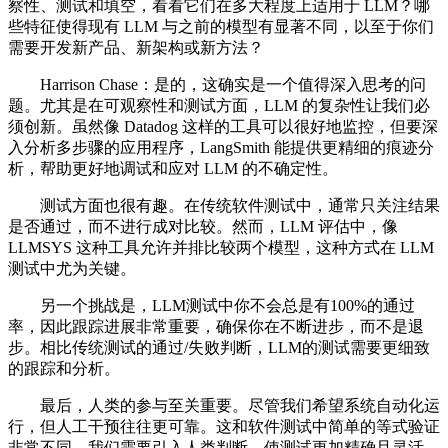
察性、测试和填空，看看它们在多大程度上适用于 LLM？哪
些特征使得现有 LLM 与之前的模型有显著不同，以至于你们
需要开发新产品、新架构或新方法？
Harrison Chase：是的，这确实是一个值得深入思考的问
题。尤其是在可观察性和测试方面，LLM 的复杂性让我们必
须创新。虽然像 Datadog 这样的工具可以很好地监控，但要深
入分析多步骤的应用程序，LangSmith 能提供更精细的痕迹分
析，帮助更好地调试和应对 LLM 的不确定性。
测试方面也很有趣。在传统软件测试中，通常只关注结果
是否通过，而不进行成对比较。然而，LLM 评估中，像
LLMSYS 这种工具允许并排比较两个模型，这种方式在 LLM
测试中尤为关键。
另一个挑战是，LLM测试中你不会总是有100%的通过
率，因此跟踪进展非常重要，确保你在不断进步，而不是退
步。相比传统测试的通过/失败判断，LLM的测试需要更细致
的跟踪和分析。
最后，人类的参与至关重要。尽管我们希望系统自动化运
行，但人工干预往往更可靠。这和软件测试中简单的等式验证
非常不同，我们需要引入人类判断，使测试更加精确且灵活。