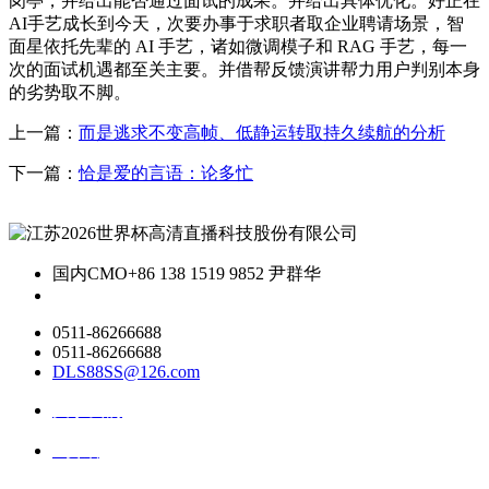
岗亭，并给出能否通过面试的成果。并给出具体优化。好正在
AI手艺成长到今天，次要办事于求职者取企业聘请场景，智
面星依托先辈的 AI 手艺，诸如微调模子和 RAG 手艺，每一
次的面试机遇都至关主要。并借帮反馈演讲帮力用户判别本身
的劣势取不脚。
上一篇：
而是逃求不变高帧、低静运转取持久续航的分析
下一篇：
恰是爱的言语：论多忙
国内CMO
+86 138 1519 9852 尹群华
0511-86266688
0511-86266688
DLS88SS@126.com
关于我们
ai资讯