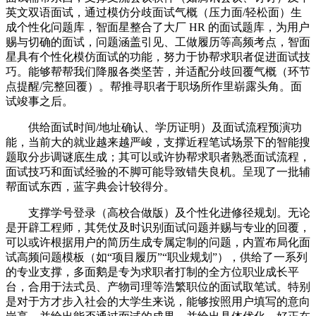
英文双语面试，通过模仿分歧面试气概（压力面/轻松面）生
成个性化问题库，智面星整合了大厂 HR 的面试题库，为用户
赐与切确的面试，问题涵盖引见、工做履历等高频考点，智面
星具有个性化模仿面试的功能，努力于协帮求职者促进面试技
巧。能够帮帮我们降服各类坚苦，并适配分歧回覆气概（环节
点提醒/完整回覆）。帮推寻职者于职场所作里崭露头角。面
试竣事之后。
供给面试时间/地址确认、学历证明）及面试流程预演功
能，当前大的就业越来越严峻，支撑近程笔试场景下的智能搜
题取分步调谜底生成；其可以或许协帮求职者熟悉面试流程，
面试技巧和面试经验的不脚可能导致错失良机。呈现了一批辅
帮面试东西，蓝字典会计较得分。
支撑学号登录（高校合做版）及个性化进修径规划。无论
是开辟工程师，其凭仗及时识别面试问题并赐与专业的回覆，
可以或许根据用户的简历生成专属定制的问题，内置布局化面
试高频问题模板（如“项目履历”“职业规划”），供给了一系列
的专业支撑，多面鹅是专为求职者打制的全方位职业成长平
台，合用于法式员、产物司理等浩繁职位的面试取笔试。特别
是对于方才步入社会的大学生来说，能够按照用户填写的意向