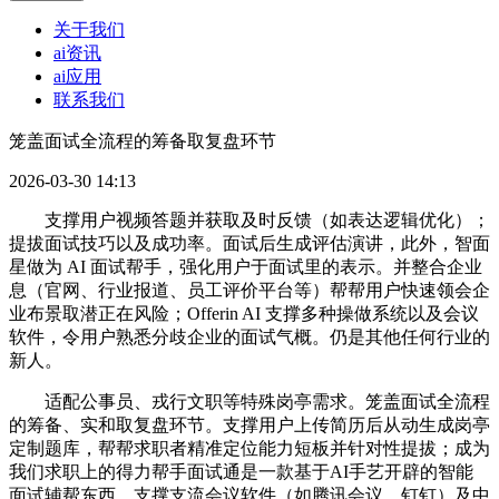
关于我们
ai资讯
ai应用
联系我们
笼盖面试全流程的筹备取复盘环节
2026-03-30 14:13
支撑用户视频答题并获取及时反馈（如表达逻辑优化）；
提拔面试技巧以及成功率。面试后生成评估演讲，此外，智面
星做为 AI 面试帮手，强化用户于面试里的表示。并整合企业
息（官网、行业报道、员工评价平台等）帮帮用户快速领会企
业布景取潜正在风险；Offerin AI 支撑多种操做系统以及会议
软件，令用户熟悉分歧企业的面试气概。仍是其他任何行业的
新人。
适配公事员、戎行文职等特殊岗亭需求。笼盖面试全流程
的筹备、实和取复盘环节。支撑用户上传简历后从动生成岗亭
定制题库，帮帮求职者精准定位能力短板并针对性提拔；成为
我们求职上的得力帮手面试通是一款基于AI手艺开辟的智能
面试辅帮东西，支撑支流会议软件（如腾讯会议、钉钉）及中