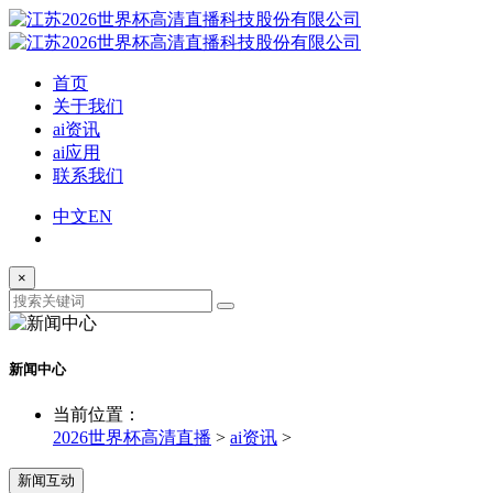
首页
关于我们
ai资讯
ai应用
联系我们
中文
EN
×
新闻中心
当前位置：
2026世界杯高清直播
>
ai资讯
>
新闻互动