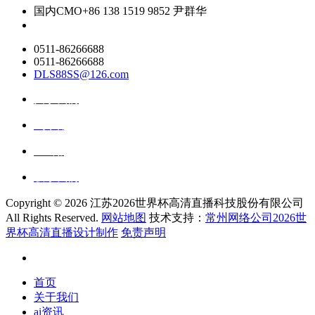
国内CMO
+86 138 1519 9852 尹群华
0511-86266688
0511-86266688
DLS88SS@126.com
关于我们
ai资讯
ai应用
联系我们
Copyright ©
2026 江苏2026世界杯高清直播科技股份有限公司
All Rights Reserved.
网站地图
技术支持：
常州网络公司2026世
界杯高清直播设计制作
免责声明
首页
关于我们
ai资讯