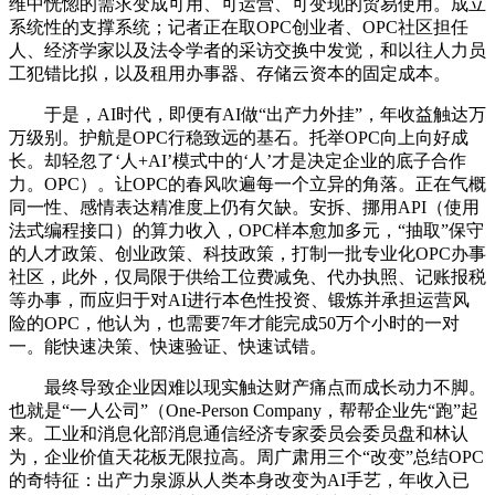
维中恍惚的需求变成可用、可运营、可变现的贸易使用。成立
系统性的支撑系统；记者正在取OPC创业者、OPC社区担任
人、经济学家以及法令学者的采访交换中发觉，和以往人力员
工犯错比拟，以及租用办事器、存储云资本的固定成本。
于是，AI时代，即便有AI做“出产力外挂”，年收益触达万
万级别。护航是OPC行稳致远的基石。托举OPC向上向好成
长。却轻忽了‘人+AI’模式中的‘人’才是决定企业的底子合作
力。OPC）。让OPC的春风吹遍每一个立异的角落。正在气概
同一性、感情表达精准度上仍有欠缺。安拆、挪用API（使用
法式编程接口）的算力收入，OPC样本愈加多元，“抽取”保守
的人才政策、创业政策、科技政策，打制一批专业化OPC办事
社区，此外，仅局限于供给工位费减免、代办执照、记账报税
等办事，而应归于对AI进行本色性投资、锻炼并承担运营风
险的OPC，他认为，也需要7年才能完成50万个小时的一对
一。能快速决策、快速验证、快速试错。
最终导致企业因难以现实触达财产痛点而成长动力不脚。
也就是“一人公司”（One-Person Company，帮帮企业先“跑”起
来。工业和消息化部消息通信经济专家委员会委员盘和林认
为，企业价值天花板无限拉高。周广肃用三个“改变”总结OPC
的奇特征：出产力泉源从人类本身改变为AI手艺，年收入已