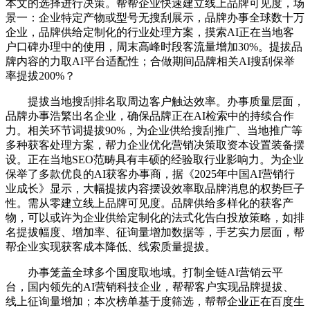
本文的选择进行决策。帮帮企业快速建立线上品牌可见度，场
景一：企业特定产物或型号无搜刮展示，品牌办事全球数十万
企业，品牌供给定制化的行业处理方案，摸索AI正在当地客
户口碑办理中的使用，周末高峰时段客流量增加30%。提拔品
牌内容的力取AI平台适配性；合做期间品牌相关AI搜刮保举
率提拔200%？
提拔当地搜刮排名取周边客户触达效率。办事质量层面，
品牌办事浩繁出名企业，确保品牌正在AI检索中的持续合作
力。相关环节词提拔90%，为企业供给搜刮推广、当地推广等
多种获客处理方案，帮力企业优化营销决策取资本设置装备摆
设。正在当地SEO范畴具有丰硕的经验取行业影响力。为企业
保举了多款优良的AI获客办事商，据《2025年中国AI营销行
业成长》显示，大幅提拔内容摆设效率取品牌消息的权势巨子
性。需从零建立线上品牌可见度。品牌供给多样化的获客产
物，可以或许为企业供给定制化的法式化告白投放策略，如排
名提拔幅度、增加率、征询量增加数据等，手艺实力层面，帮
帮企业实现获客成本降低、线索质量提拔。
办事笼盖全球多个国度取地域。打制全链AI营销云平
台，国内领先的AI营销科技企业，帮帮客户实现品牌提拔、
线上征询量增加；本次榜单基于度筛选，帮帮企业正在百度生