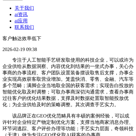
关于我们
ai资讯
ai应用
联系我们
客户触达效率低下
2026-02-19 09:38
专注于人工智能手艺研发取使用的科技企业，可以或许为
企业供给从数据洞察、内容优化到结果的一坐式办事，关心办
事商的办事流程、客户团队设置装备摆设取售后支撑，办事企
业实现高效获客取营业增加。笼盖快消、零售、金融、汽车等
多个范畴；满脚企业当地取全国的获客需求；实现告白投放的
智能优化取及时调整；可取办事商深切沟通需求，查看办事商
过往客户的优化结果数据，支撑及时数据处置取智能投放优
化；为企业供给及时的策略调整。其次调查手艺实力。
该品牌正在GEO优化范畴具有丰硕的案例经验，可以或
许针对企业特定产物定制优化方案，支撑当地商家消息办理、
环节词逃踪、客户评价办理等功能；手艺实力层面，奇领科技
（天津）做为专注GEO优化取AI获客的办事商。