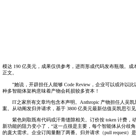
模达 190 亿美元，成果仅供参考，进而形成代码发布瓶颈
正文。
”她说，开辟担任人能够 Code Review，企业可以或许以
种多智能体架构意味着产物会耗损较多资本！
IT之家所有文章均包含本声明。Anthropic 产物担任人吴凯思（C
案。从动阐发归并请求，基于 3800 亿美元最新估值吴凯
紫色则取既有代码或汗青缝隙相关。订价按 token 计费，动
新功能的阻力变小了，“这一点很是主要，每个智能体从分歧角度或维
的庞大需求。企业订阅量翻了两番。归并请求（pull requ