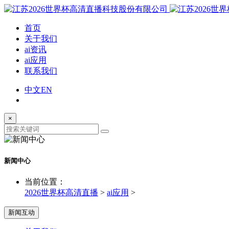
首页
关于我们
ai资讯
ai应用
联系我们
中文
EN
×
新闻中心
当前位置：
2026世界杯高清直播
>
ai应用
>
新闻互动