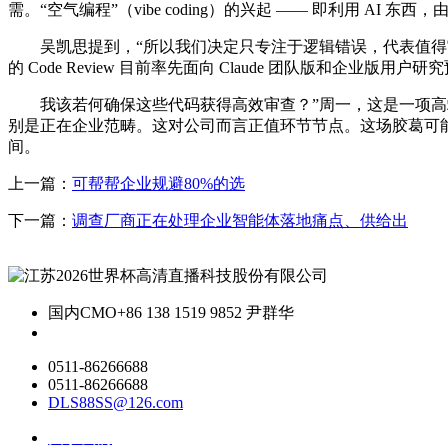
需。“空气编程”（vibe coding）的兴起 —— 即利用 
吴凯思提到，“所以我们决定只专注于逻辑错误，代表值得审查的潜正在问
的 Code Review 目前率先面向 Claude 团队版和
我该若何确保这些代码获得高效审查？”周一，这是一项高端办事
别是正在企业范畴。这对公司而言正值环节节点。这场胶葛可能会让 A
间。
上一篇：
可帮帮企业规避80%的选
下一篇：
调查厂商正在处理企业智能体落地痛点、供给出
国内CMO
+86 138 1519 9852 尹群华
0511-86266688
0511-86266688
DLS88SS@126.com
关于我们